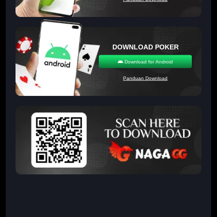
DOWNLOAD POKER
Download for Android
Panduan Download