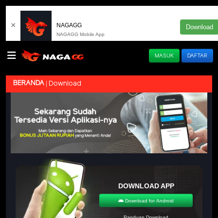
×
NAGAGG
Download
NAGAGG Mobile App
MASUK
DAFTAR
BERANDA
Download
DOWNLOAD APP
Download for Android
Panduan Download