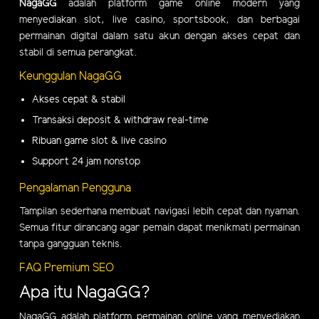
NagaGG
adalah platform game online modern yang
menyediakan slot, live casino, sportsbook, dan berbagai
permainan digital dalam satu akun dengan akses cepat dan
stabil di semua perangkat.
Keunggulan NagaGG
Akses cepat & stabil
Transaksi deposit & withdraw real-time
Ribuan game slot & live casino
Support 24 jam nonstop
Pengalaman Pengguna
Tampilan sederhana membuat navigasi lebih cepat dan nyaman.
Semua fitur dirancang agar pemain dapat menikmati permainan
tanpa gangguan teknis.
FAQ Premium SEO
Apa itu NagaGG?
NagaGG adalah platform permainan online yang menyediakan